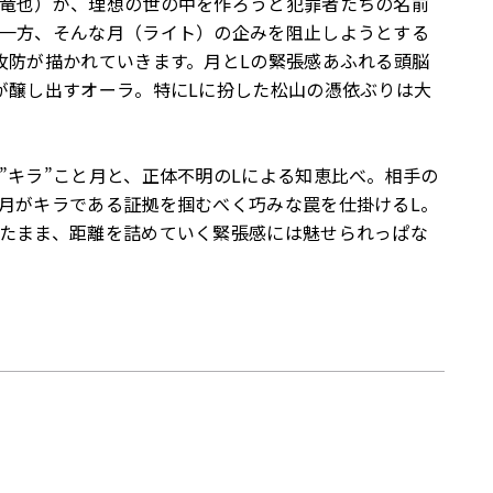
竜也）が、理想の世の中を作ろうと犯罪者たちの名前
一方、そんな月（ライト）の企みを阻止しようとする
攻防が描かれていきます。月とLの緊張感あふれる頭脳
が醸し出すオーラ。特にLに扮した松山の憑依ぶりは大
”キラ”こと月と、正体不明のLによる知恵比べ。相手の
月がキラである証拠を掴むべく巧みな罠を仕掛けるL。
たまま、距離を詰めていく緊張感には魅せられっぱな