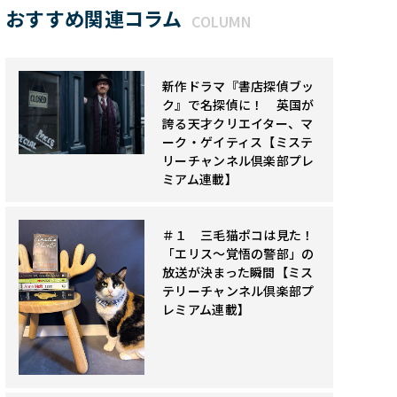
おすすめ関連コラム
COLUMN
新作ドラマ『書店探偵ブッ
ク』で名探偵に！ 英国が
誇る天才クリエイター、マ
ーク・ゲイティス【ミステ
リーチャンネル倶楽部プレ
ミアム連載】
＃１ 三毛猫ポコは見た！
「エリス～覚悟の警部」の
放送が決まった瞬間【ミス
テリーチャンネル倶楽部プ
レミアム連載】