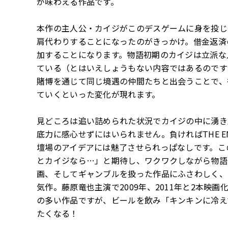
が味わえる作品です。
本作の主人公・カイジがこのデスゲームに身を投じ
肩代わりすることになったのがきっかけ。借金返済
加することになります。物語初期のカイジは立派な
ている（とはいえしょうもない内容ではあるのです
賭博を通じて同じ境遇の仲間たちと出会うことで、
ていくといった変化が現れます。
見どころは追い詰められた状況でカイジの中に湧き
底力に感心せずにはいられません。負ければTHE 
壇場のアイデアには魅了させられっぱなしです。こ
とカイジなら…」と期待し、ワクワクしながら物語
画、そしてギャンブルを扱った作品にふさわしく、
気作。藤原竜也主演で2009年、2011年と2本映
の多い作品ですが、ビールを飲み「キンキンに冷え
たくなる！