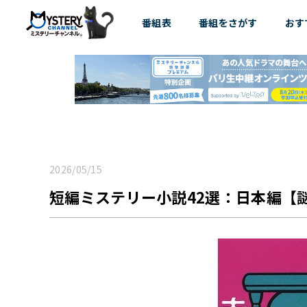
番組表
番組を
さがす
おす
2026/05/15
短編ミステリー小説42選：日本編【