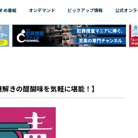
すめ
番組
オンデマンド
ピックアップ情報
公式オンラ
謎解きの醍醐味を気軽に堪能！】