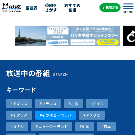
番組を
おすすめ
番組表
さがす
番組
放送中の番組
SEARCH
キーワード
#イギリス
#フランス
#北欧
#ドイツ
#イタリア
#その他ヨーロッパ
#アメリカ
#カナダ
#ニュージーランド
#中国
#日本