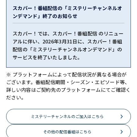
配信中（2026.07.31 - 2026.08.30）
スカパー！番組配信の「ミステリーチャンネルオ
アート・オブ・クライム 美術犯罪捜査班
ンデマンド」終了のお知らせ
（シーズン8） 第4話
スカパー！では、スカパー！番組配信 のリニュー
配信中（2026.07.31 - 2026.08.30）
アルに伴い、2026年3月31日に、スカパー！番組
アート・オブ・クライム 美術犯罪捜査班
配信の「ミステリーチャンネルオンデマンド」の
（シーズン9） 第1話
サービスを終了いたしました。
配信中（2026.07.31 - 2026.08.30）
※ プラットフォームによって配信状況が異なる場合が
アート・オブ・クライム 美術犯罪捜査班
ございます。番組配信期間・シーズン・エピソード等、
（シーズン9） 第2話
詳しい内容はご契約先のプラットフォームにてご確認く
ださい。
配信中（2026.07.31 - 2026.08.30）
アート・オブ・クライム 美術犯罪捜査班
ミステリーチャンネルのご加入はこちら
（シーズン9） 第3話
配信中（2026.07.31 - 2026.08.30）
その他の配信番組はこちら