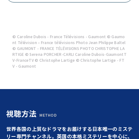
アート・オブ・クライム 美術犯罪捜査班
（シーズン9） 第4話
配信中（2026.07.31 - 2026.08.30）
© Caroline Dubois - France Télévisions - Gaumont © Gaumo
nt Télévision – France télévisions Photo Jean Philippe Baltel
© GAUMONT - FRANCE TÉLÉVISIONS PHOTO CHRISTOPHE LA
RTIGE © Serena PORCHER-CARLI Caroline Dubois-GaumontT
V-FranceTV © Christophe Lartige © Christophe Lartige - FT
V - Gaumont
視聴方法
METHOD
世界各国の上質なドラマをお届けする日本唯一のミステ
リー専門チャンネル。英国の本格ミステリーを中心に、