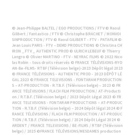
配信中（2026.08.05 - 2026.08.16）
© Jean-Philippe BALTEL / EGO PRODUCTIONS / FTV © Raoul
Gilibert / Fantastico / FTV © Christophe BRACHET / MONVOI
SINPRODUCTION / FTV © Raoul GILIBERT - FTV - PATAFILM ©
Jean Louis PARIS - FTV – DEMD PRODUCTIONS © Christina CH
IRON _ FTV _ AUTHENTIC PROD © ULRICH LEBEUF © Thierry
Langro © Olivier MARTINO - FTV - NEYRAC FILMS © 2022 Nico
las Robin - tous droits réservés © FRANCE TÉLÉVISIONS-RYO
AN-Be-FILMS- RTBF (Télévision belge)-2023 Dépôt légal 2023
© FRANCE TÉLÉVISIONS - AUTHENTIC PROD - 2023 DÉPÔT LÉ
GAL 2023 © FRANCE TELEVISIONS - FONTARAM PRODUCTION
S – AT-PRODUCTION - R.T.B.F. (Télévision belge) – 2023 © FR
ANCE TÉLÉVISIONS / FLACH FILM PRODUCTION / AT-Producti
on / R.T.B.F. (Télévision belge) / 2023 Dépôt Légal 2023 © FR
ANCE TELEVISIONS - FONTARAM PRODUCTIONS – AT-PRODUC
TION - R.T.B.F. (Télévision belge) – 2024 Dépôt légal 2024 © F
RANCE TÉLÉVISIONS / FLACH FILM PRODUCTION / AT-PRODUC
TION / R.T.B.F. (Télévision belge) / 2024 Dépôt Légal 2024 ©
ARDENT / FRANCE TELEVISIONS / BE-FILMS / RTBF (Télévision
belge) / 2025 ©FRANCE TÉLÉVISIONS/MESDAMES production