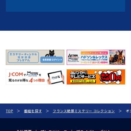
TOP
番組を探す
フランス絶景ミステリー コレクション
オ