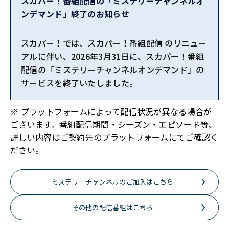
スカパー！番組配信の「ミステリーチャンネルオ
フランス絶景ミステリー コレクション ペリ
ンデマンド」終了のお知らせ
ゴール・ヴェール
スカパー！では、スカパー！番組配信 のリニュー
配信中（2026.03.31 - 2027.02.27）
アルに伴い、2026年3月31日に、スカパー！番組
フランス絶景ミステリー コレクション パリ
配信の「ミステリーチャンネルオンデマンド」の
サービスを終了いたしました。
配信中（2026.03.31 - 2027.02.27）
フランス絶景ミステリー コレクション バラ
※ プラットフォームによって配信状況が異なる場合が
ーニュ
ございます。番組配信期間・シーズン・エピソード等、
詳しい内容はご契約先のプラットフォームにてご確認く
配信中（2026.03.31 - 2027.02.27）
ださい。
【見逃し】フランス絶景ミステリー コレク
ション ル・マン
ミステリーチャンネルのご加入はこちら
配信中（2026.07.29 - 2026.08.09）
その他の配信番組はこちら
【見逃し】フランス絶景ミステリー コレク
ション ゲリー高原