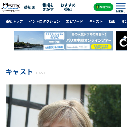
番組を
おすすめ
番組表
さがす
番組
番組トップ
イントロダクション
エピソード
キャスト
動画
オ
キャスト
CAST