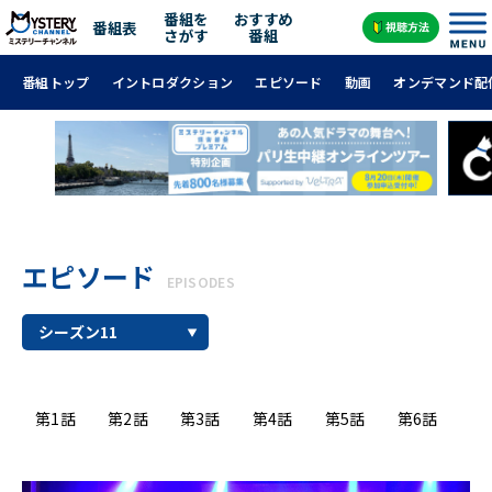
番組を
おすすめ
番組表
さがす
番組
番組トップ
イントロダクション
エピソード
動画
オンデマンド配
エピソード
EPISODES
第1話
第2話
第3話
第4話
第5話
第6話