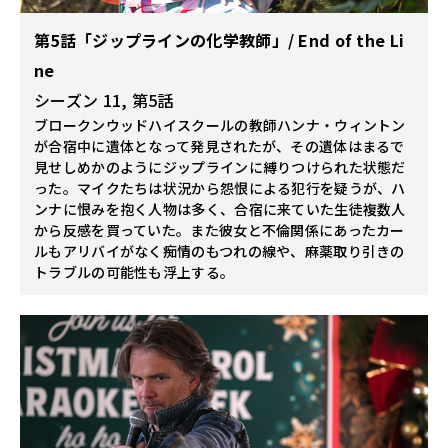
第5話「ジップラインの化学教師」/ End of the Li
ne
シーズン 11, 第5話
ブロークンウッドハイスクールの教師ハンナ・ウィントン
が合宿中に遺体となって発見されたが、その遺体はまるで
見せしめかのようにジップラインに縛りつけられた状態だ
った。マイクたちは状況から怨恨による犯行を疑うが、ハ
ンナに恨みを抱く人物は多く、合宿に来ていた生徒複数人
から反感を買っていた。また彼女と不倫関係にあったカー
ルもアリバイがなく痴情のもつれの線や、麻薬取り引きの
トラブルの可能性も浮上する。