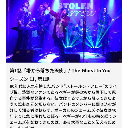
第1話「塔から落ちた天使」/ The Ghost In You
シーズン 11, 第1話
80年代に人気を博したバンド“ストールン・アロー”のライ
ブ後、熱烈なファンであるペギーが鐘の塔から落下して死
亡する事件が発生する。彼女はまるで天から降ってきたよ
うで誰も身元を知らない。バンドのメンバーに聞き込むが
詳しく知る者はおらず、ボーカルのジェームズは彼女は40
年ぶりに急に現れたと語る。ペギーが40年もの時を経てジ
ェームズを訪ねてきたのは、ある大事なことを伝えるため
だったのだが…。