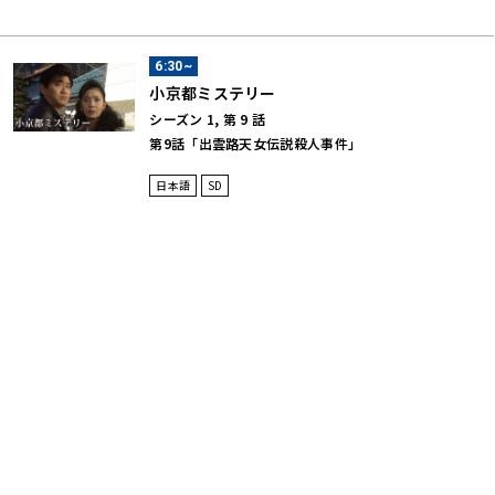
6:30~
小京都ミステリー
シーズン 1, 第 9 話
第9話「出雲路天女伝説殺人事件」
日本語
SD