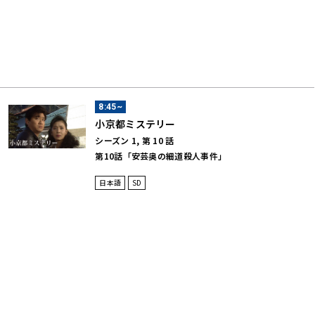
8:45~
小京都ミステリー
シーズン 1, 第 10 話
第10話「安芸奥の細道殺人事件」
日本語
SD