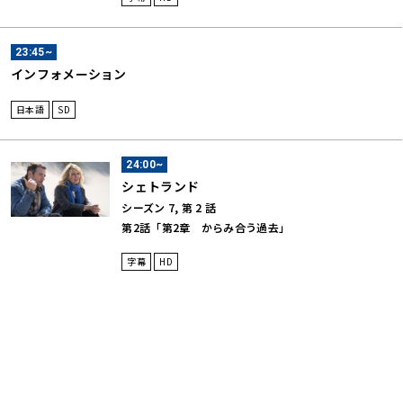
23:45~
インフォメーション
日本語
SD
24:00~
シェトランド
シーズン 7, 第 2 話
第2話「第2章 からみ合う過去」
字幕
HD