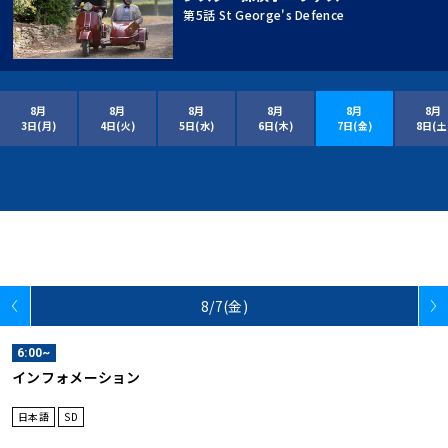
第5話 St George's Defence
8月
8月
8月
8月
8月
8月
3日(月)
4日(火)
5日(水)
6日(木)
7日(金)
8日(土
8/7(金)
6:00~
インフォメーション
日本語
SD