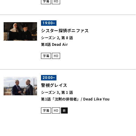
字幕
HD
19:00~
シスター探偵ボニファス
シーズン 2, 第 8 話
第8話 Dead Air
字幕
HD
20:00~
警視グレイス
シーズン 3, 第 1 話
第1話「沈黙の徘徊者」/ Dead Like You
字幕
HD
新