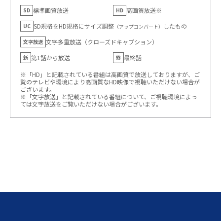
標準画質放送
高画質放送※
SD
HD
SD規格をHD規格にサイズ調整
したもの
UC
（アップコンバート）
文字多重放送（クローズドキャプション）
文字放送
第1話から放送
最終話
新
終
※「HD」と記載されている番組は高画質で放送しておりますが、ご
覧のテレビや環境により高画質なHD映像で視聴いただけない場合が
ございます。
※「文字放送」と記載されている番組について、ご視聴環境によっ
ては文字放送をご覧いただけない場合がございます。