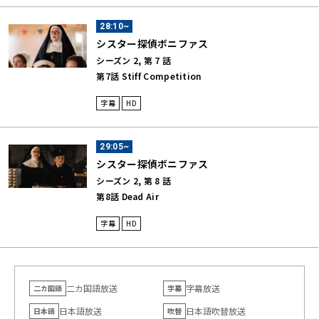
28:10~
シスター探偵ボニファス
シーズン 2, 第 7 話
第7話 Stiff Competition
字幕
HD
29:05~
シスター探偵ボニファス
シーズン 2, 第 8 話
第8話 Dead Air
字幕
HD
二カ国語放送
字幕放送
二カ国語
字幕
日本語放送
日本語吹替放送
日本語
吹替