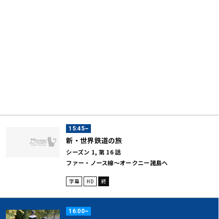
15:45~
新・世界鉄道の旅
シーズン 1, 第 16 話
ファー・ノース線～オークニー諸島へ
字幕
HD
終
16:00~