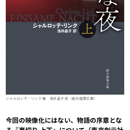
シャルロッテ・リンク 著 浅井晶子 訳（創元推理文庫）
今回の映像化にはない、物語の序章とな
る『裏切り 上下』について（東京創元社