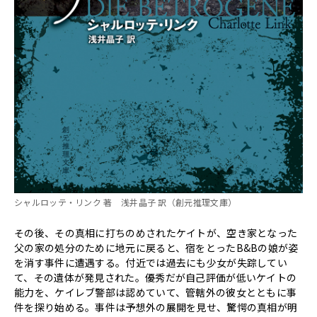
シャルロッテ・リンク 著 浅井晶子 訳（創元推理文庫）
その後、その真相に打ちのめされたケイトが、空き家となった
父の家の処分のために地元に戻ると、宿をとったB&Bの娘が姿
を消す事件に遭遇する。付近では過去にも少女が失踪してい
て、その遺体が発見された。優秀だが自己評価が低いケイトの
能力を、ケイレブ警部は認めていて、管轄外の彼女とともに事
件を探り始める。事件は予想外の展開を見せ、驚愕の真相が明