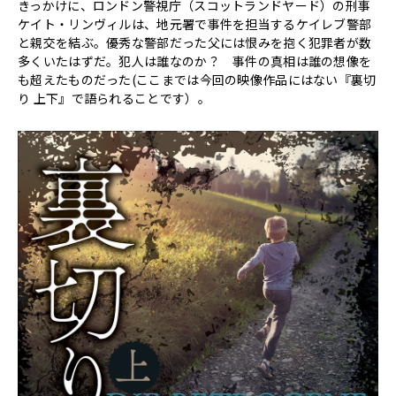
きっかけに、ロンドン警視庁（スコットランドヤード）の刑事
ケイト・リンヴィルは、地元署で事件を担当するケイレブ警部
と親交を結ぶ。優秀な警部だった父には恨みを抱く犯罪者が数
多くいたはずだ。犯人は誰なのか？ 事件の真相は誰の想像を
も超えたものだった(ここまでは今回の映像作品にはない『裏切
り 上下』で語られることです）。