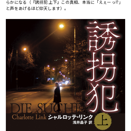
らかになる（『誘拐犯 上下』この真相、本当に「えぇーっ!?」
と声をあげるほど仰天します）。