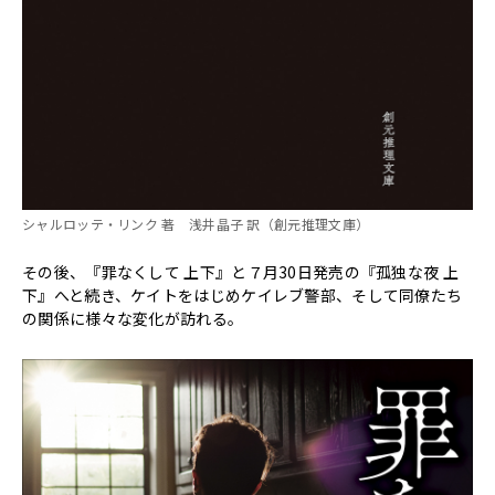
シャルロッテ・リンク 著 浅井晶子 訳（創元推理文庫）
その後、『罪なくして 上下』と７月30日発売の『孤独な夜 上
下』へと続き、ケイトをはじめケイレブ警部、そして同僚たち
の関係に様々な変化が訪れる。