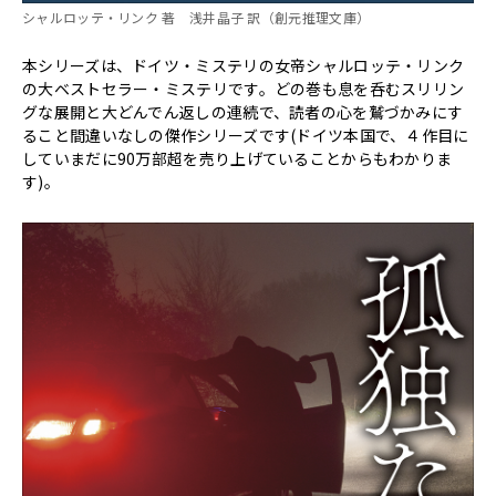
シャルロッテ・リンク 著 浅井晶子 訳（創元推理文庫）
本シリーズは、ドイツ・ミステリの女帝シャルロッテ・リンク
の大ベストセラー・ミステリです。どの巻も息を呑むスリリン
グな展開と大どんでん返しの連続で、読者の心を鷲づかみにす
ること間違いなしの傑作シリーズです(ドイツ本国で、４作目に
していまだに90万部超を売り上げていることからもわかりま
す)。