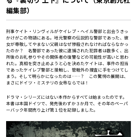
編集部）
刑事ケイト・リンヴィルがケイレブ・ヘイル警部と出会うきっ
かけがこの物語にある。地元警察の伝説的な警部であった、彼
女が尊敬してやまない父親はなぜ惨殺されなければならなかっ
たのか？ 名警部であった彼に逮捕された犯罪者は数多く、出
所後のお礼参りやその関係者の復讐などの可能性が高いと思わ
れた。真相を突き止めようと心を決めたケイトは、事件の担当
であったケイレブ警部と接触し、管轄外の捜査に手をつけてし
まう。そして明らかになったのは……？ この驚愕の展開は、
まさにドイツ・ミステリの女帝ならでは！
ドラマ・シリーズにはない本作からすべては始まったのです。
本書は本国ドイツで、発売後わずか３か月で、その年のペーパ
ーバック年間売り上げ第１位を記録しました。