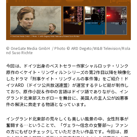
© OneGate Media GmbH / Photo © ARD Degeto/W&B Television/Rola
nd Suso Richte
今回は、ドイツ出身のベストセラー作家シャルロッテ・リンク
原作の＜ケイト・リンヴィル＞シリーズの第2作目以降を映像化
したドラマ「刑事ケイト・リンヴィルの事件簿」をご紹介！ド
イツARD（ドイツ公共放送連盟）が運営するテレビ局が制作し
ており、原作小説＆作中の言語はドイツ語でありながら、イン
グランド北東部スカボローを舞台に、英国人の主人公が凶悪事
件の解決に奔走する物語となっています。
イングランド北東部の荒々しくも美しい風景の中、女性刑事が
奮闘する…ということで、「ヴェラ～信念の女警部～」ファン
の方にもぜひチェックしていただきたい作品です。今回は、原