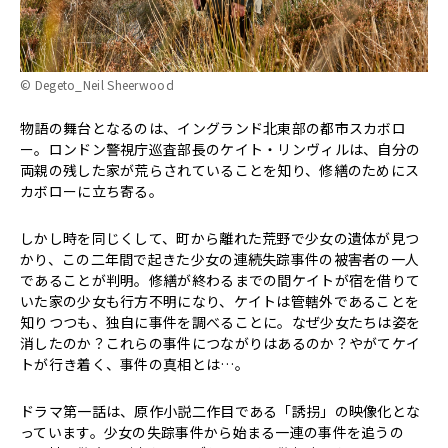
© Degeto_Neil Sheerwood
物語の舞台となるのは、イングランド北東部の都市スカボロ
ー。ロンドン警視庁巡査部長のケイト・リンヴィルは、自分の
両親の残した家が荒らされていることを知り、修繕のためにス
カボローに立ち寄る。
しかし時を同じくして、町から離れた荒野で少女の遺体が見つ
かり、この二年間で起きた少女の連続失踪事件の被害者の一人
であることが判明。修繕が終わるまでの間ケイトが宿を借りて
いた家の少女も行方不明になり、ケイトは管轄外であることを
知りつつも、独自に事件を調べることに。なぜ少女たちは姿を
消したのか？これらの事件につながりはあるのか？やがてケイ
トが行き着く、事件の真相とは…。
ドラマ第一話は、原作小説二作目である「誘拐」の映像化とな
っています。少女の失踪事件から始まる一連の事件を追うの