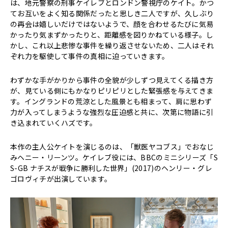
は、地元警察の刑事ケイレブとロンドン警視庁のケイト。かつ
てお互いをよく知る関係だったと思しき二人ですが、久しぶり
の再会は嬉しいだけではないようで、顔を合わせるたびに気易
かったり気まずかったりと、距離感を図りかねている様子。し
かし、これ以上悲惨な事件を繰り返させないため、二人はそれ
ぞれ力を駆使して事件の真相に迫っていきます。
わずかな手がかりから事件の全貌が少しずつ見えてくる描き方
が、見ている側にもかなりピリピリとした緊張感を与えてきま
す。イングランドの荒涼とした風景とも相まって、肩に思わず
力が入ってしまうような強烈な圧迫感と共に、次第に物語に引
き込まれていくハズです。
本作の主人公ケイトを演じるのは、「獣医ヤコブス」でおなじ
みヘニー・リーンツ。ケイレブ役には、BBCのミニシリーズ「S
S-GB ナチスが戦争に勝利した世界」(2017)のヘンリー・グレ
ゴロヴィチが出演しています。