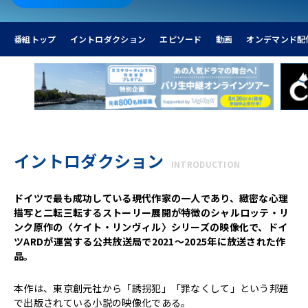
番組トップ
イントロダクション
エピソード
動画
オンデマンド配
イントロダクション
INTRODUCTION
ドイツで最も成功している現代作家の一人であり、緻密な心理
描写と二転三転するストーリー展開が特徴のシャルロッテ・リ
ンク原作の〈ケイト・リンヴィル〉シリーズの映像化で、ドイ
ツARDが運営する公共放送局で2021～2025年に放送された作
品。
本作は、東京創元社から「誘拐犯」「罪なくして」という邦題
で出版されている小説の映像化である。