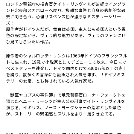
ロンドン警視庁の捜査官ケイト・リンヴィルが故郷のイングラ
ンド北東部スカボローへ戻り、複雑な事件と自身の悲劇的な過
去に向き合う、心理サスペンス色が濃厚なミステリーシリー
ズ！
原作者がドイツ⼈だが、舞台は英国、主⼈公も英国⼈という異
色の設定ながら、ヴェラ的な魅力がある、ヴェラのファンにぜ
ひ見てもらいたい作品。
原作者のシャルロッテ・リンクは1963年ドイツのフランクフル
トに生まれ、19歳で小説家としてデビューして以来、今日まで
ベストセラーを連発し、ドイツ国内だけで3300万部以上の売上
を誇り、数多くの言語にも翻訳され人気を博す、「ドイツミス
テリーの女帝」とも称されている人気作家だ。
「獣医ヤコブスの事件簿」で地元警察官ローナ・フォークトを
演じたヘニー・リーンツが主人公の刑事ケイト・リンヴィルを
演じる。イギリス、ノース・ヨークシャーの荒涼とした景色
が、ストーリーの緊迫感とスリルをより一層引き立てる。