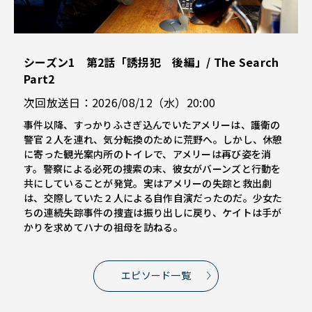
シーズン1 第2話「誘拐犯 後編」/ The Search
Part2
次回放送日：2026/08/12（水）20:00
事件以降、すっかりふさぎ込んでいたアメリーは、護衛の
警官２人を連れ、気分転換のために荒野へ。しかし、休憩
に寄った観光案内所のトイレで、アメリーは再び姿を消
す。警察による必死の捜索の末、彼女がバーンズと行動を
共にしていることが発覚。実はアメリーの失踪と救出劇
は、交際していた２人による自作自演だったのだ。少女た
ちの連続失踪事件の捜査は振り出しに戻り、ケイトは手が
かりを求めてハナの祖母を訪ねる。
エピソード一覧