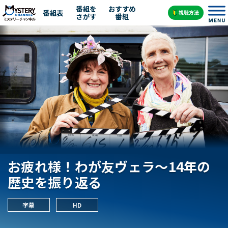
番組を
おすすめ
番組表
さがす
番組
お疲れ様！わが友ヴェラ～14年の
歴史を振り返る
字幕
HD