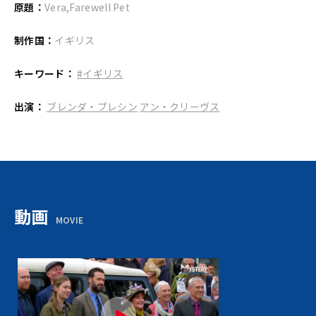
原題：
Vera,Farewell Pet
制作国：
イギリス
キーワード：
#イギリス
出演：
ブレンダ・ブレシン
アン・クリーヴス
動画
MOVIE