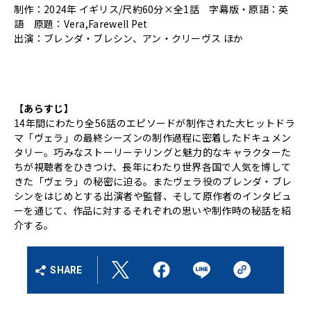
制作：2024年 イギリス/尺約60分×全1話 字幕版・原語：英
語 原題：Vera,Farewell Pet
出演：ブレンダ・ブレシン、アン・クリーヴス ほか
【あらすじ】
14年間にわたり全56話のエピソードが制作された大ヒットドラ
マ「ヴェラ」の最終シーズンの制作過程に密着したドキュメン
タリー。巧みなストーリーテリングと魅力的なキャラクターた
ちが視聴者をひきつけ、長年にわたり世界各国で人気を博して
きた「ヴェラ」の秘密に迫る。またヴェラ役のブレンダ・ブレ
シンをはじめとする出演者や監督、そして原作者のインタビュ
ーを通じて、作品に対するそれぞれの思いや制作時の秘話を紹
介する。
SHARE