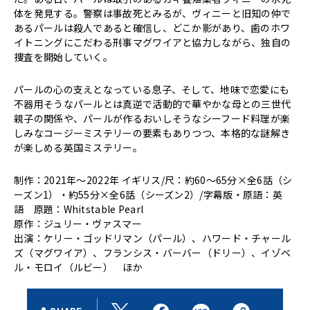
体を発見する。警察は事故死とみるが、ヴィニーと旧知の仲で
あるパールは殺人であると確信し、どこか影があり、歯のホワ
イトニングにこだわる刑事マグワイアと協力しながら、独自の
捜査を開始していく。
パールの心の支えとなっている息子、そして、地味で恋愛にも
不器用そうなパールとは真逆で活動的で華やかな母との三世代
親子の関係や、パールが作るおいしそうなシーフード料理が楽
しみなコージーミステリーの要素もありつつ、本格的な謎解き
が楽しめる英国ミステリー。
制作：2021年～2022年 イギリス/尺：約60〜65分×全6話（シ
ーズン1）・約55分×全6話（シーズン2）/字幕版・原語：英
語 原題：Whitstable Pearl
原作：ジュリー・ヴァスマー
出演：ケリー・ゴッドリマン（パール）、ハワード・チャール
ズ（マグワイア）、フランシス・バーバー（ドリー）、イゾベ
ル・モロイ（ルビー） ほか