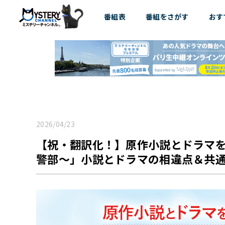
番組表
番組を
さがす
おす
2026/04/23
【祝・翻訳化！】原作小説とドラマ
警部～」小説とドラマの相違点＆共