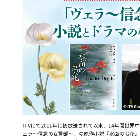
ITVにて2011年に初放送されて以来、14年間世
ェラ～信念の女警部～」の原作小説『水面の弔花』