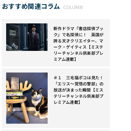
おすすめ関連コラム
COLUMN
新作ドラマ『書店探偵ブッ
ク』で名探偵に！ 英国が
誇る天才クリエイター、マ
ーク・ゲイティス【ミステ
リーチャンネル倶楽部プレ
ミアム連載】
＃１ 三毛猫ポコは見た！
「エリス～覚悟の警部」の
放送が決まった瞬間【ミス
テリーチャンネル倶楽部プ
レミアム連載】