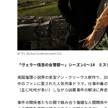
© ITV Global Entertainment Ltd.
「ヴェラ～信念の女警部～」シーズン1～14 ミステ
英国推理小説界の至宝アン・クリーヴス原作で、201
中のファンに愛された人気刑事ドラマ。仕事中毒の
（主に叱咤が多い）しながら凶悪事件の解決に奔走
事件の関係者たちの間で絡み合う複雑な人間関係や