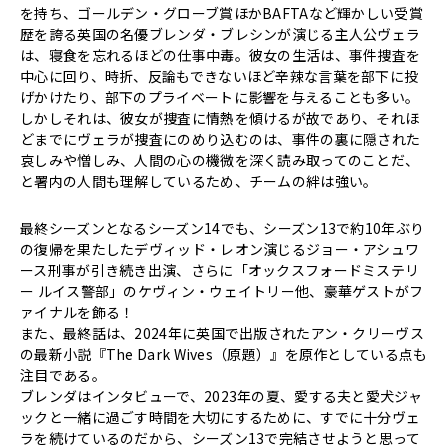
を持ち、ゴールデン・グローブ賞ほかBAFTAなど輝かしい受賞
歴を誇る英国の名優ブレンダ・ブレシンが演じる主人公ヴェラ
は、寝食を忘れるほどの仕事中毒。彼女の生活は、事件捜査を
中心に回り、時折、反論もできないほど辛辣な言葉を部下に投
げかけたり、部下のプライベートに影響を与えることも多い。
しかしそれは、彼女が捜査に情熱を傾けるが故であり、それほ
どまでにヴェラが捜査にのめり込むのは、事件の裏に隠された
哀しみや憎しみ、人間の心の機微を深く読み取ってのことだ、
と署内の人間も理解しているため、チームの絆は強い。
最終シーズンとなるシーズン14でも、シーズン13で約10年ぶり
の復帰を果たしたデヴィッド・レオン演じるジョー・アシュワ
ース刑事が引き続き出演、さらに「オックスフォードミステリ
ー ルイス警部」のケヴィン・ウェイトリー他、豪華ゲストがフ
ァイナルを飾る！
また、最終話は、2024年に英国で出版されたアン・クリーヴス
の最新小説『The Dark Wives（原題）』を原作としている点も
注目である。
ブレンダはインタビューで、2023年の夏、愛する夫と愛犬ジャ
ックと一緒に過ごす時間を大切にするために、すでに十分ヴェ
ラを続けているのだから、シーズン13で完結させようと思って