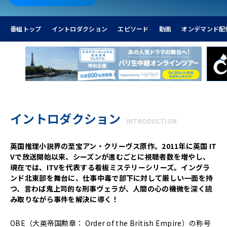
番組トップ
イントロダクション
エピソード
動画
オンデマンド配
イントロダクション
INTRODUCTION
英国推理小説界の至宝アン・クリーヴス原作。2011年に英国 IT
Vで放送開始以来、シーズンが進むごとに視聴者数を増やし、
現在では、ITVを代表する看板ミステリーシリーズ。イングラ
ンド北東部を舞台に、仕事中毒で部下に対して厳しい一面を持
つ、言わば鬼上司的な刑事ヴェラが、人間の心の機微を深く読
み取りながら事件を解決に導く！
OBE（大英帝国勲章： Order of the British Empire）の称号