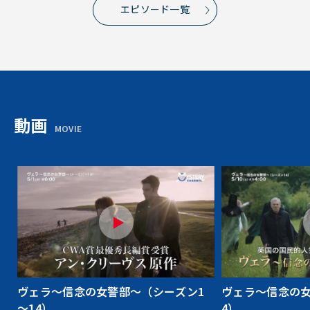
エピソード一覧
動画
MOVIE
ヴェラ～信念の女警部～（シーズン1
ヴェラ～信念の女
～14）
4）