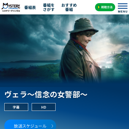
番組を
おすすめ
番組表
さがす
番組
ヴェラ～信念の女警部～
字幕
HD
放送スケジュール