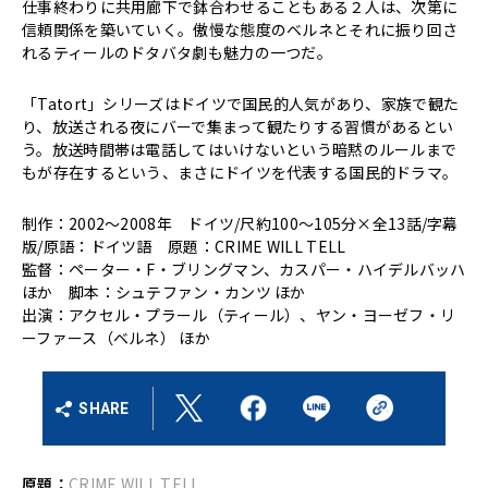
仕事終わりに共用廊下で鉢合わせることもある２人は、次第に
信頼関係を築いていく。傲慢な態度のベルネとそれに振り回さ
れるティールのドタバタ劇も魅力の一つだ。
「Tatort」シリーズはドイツで国民的人気があり、家族で観た
り、放送される夜にバーで集まって観たりする習慣があるとい
う。放送時間帯は電話してはいけないという暗黙のルールまで
もが存在するという、まさにドイツを代表する国民的ドラマ。
制作：2002～2008年 ドイツ/尺約100～105分×全13話/字幕
版/原語：ドイツ語 原題：CRIME WILL TELL
監督：ペーター・F・ブリングマン、カスパー・ハイデルバッハ
ほか 脚本：シュテファン・カンツ ほか
出演：アクセル・プラール（ティール）、ヤン・ヨーゼフ・リ
ーファース（ベルネ） ほか
SHARE
原題：
CRIME WILL TELL