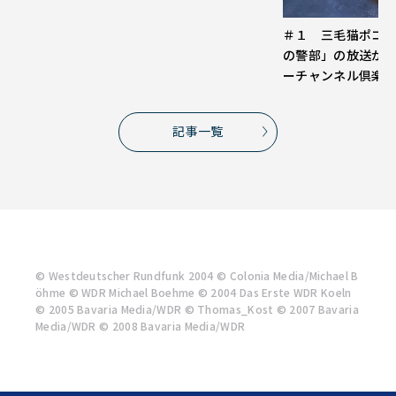
＃１ 三毛猫ポコ
の警部」の放送が
ーチャンネル倶楽
記事一覧
© Westdeutscher Rundfunk 2004 © Colonia Media/Michael B
öhme © WDR Michael Boehme © 2004 Das Erste WDR Koeln
© 2005 Bavaria Media/WDR © Thomas_Kost © 2007 Bavaria
Media/WDR © 2008 Bavaria Media/WDR