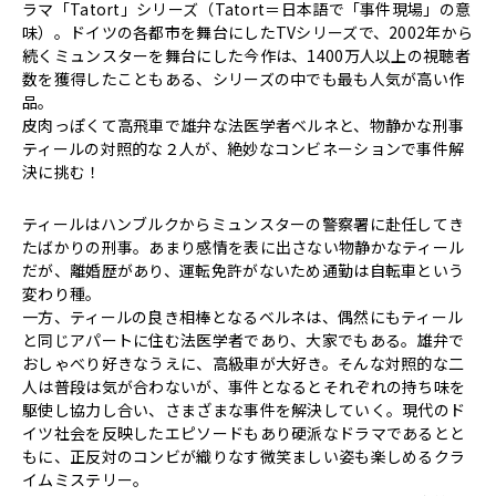
ラマ「Tatort」シリーズ（Tatort＝日本語で「事件現場」の意
味）。ドイツの各都市を舞台にしたTVシリーズで、2002年から
続くミュンスターを舞台にした今作は、1400万人以上の視聴者
数を獲得したこともある、シリーズの中でも最も人気が高い作
品。
皮肉っぽくて高飛車で雄弁な法医学者ベルネと、物静かな刑事
ティールの対照的な２人が、絶妙なコンビネーションで事件解
決に挑む！
ティールはハンブルクからミュンスターの警察署に赴任してき
たばかりの刑事。あまり感情を表に出さない物静かなティール
だが、離婚歴があり、運転免許がないため通勤は自転車という
変わり種。
一方、ティールの良き相棒となるベルネは、偶然にもティール
と同じアパートに住む法医学者であり、大家でもある。雄弁で
おしゃべり好きなうえに、高級車が大好き。そんな対照的な二
人は普段は気が合わないが、事件となるとそれぞれの持ち味を
駆使し協力し合い、さまざまな事件を解決していく。現代のド
イツ社会を反映したエピソードもあり硬派なドラマであるとと
もに、正反対のコンビが織りなす微笑ましい姿も楽しめるクラ
イムミステリー。