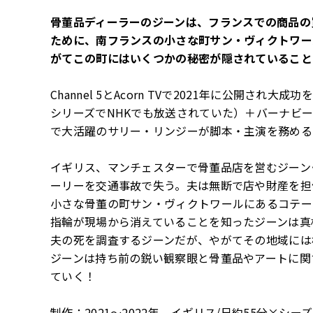
骨董品ディーラーのジーンは、フランスでの商品の
ために、南フランスの小さな町サン・ヴィクトワー
がてこの町にはいくつかの秘密が隠されていること
Channel 5とAcorn TVで2021年に公開さ
シリーズでNHKでも放送されていた）＋バーナビ
で大活躍のサリー・リンジーが脚本・主演を務める
イギリス、マンチェスターで骨董品店を営むジーン
ーリーを交通事故で失う。夫は無断で店や財産を担
小さな骨董の町サン・ヴィクトワールにあるコテー
指輪が現場から消えていることを知ったジーンは真
夫の死を調査するジーンだが、やがてその地域には
ジーンは持ち前の鋭い観察眼と骨董品やアートに関
ていく！
制作：2021～2022年 イギリス/尺約55分×シー