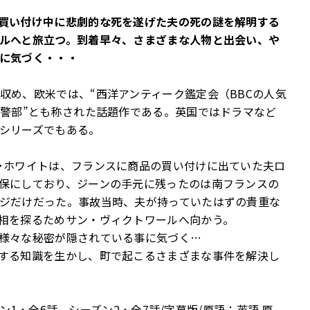
買い付け中に悲劇的な死を遂げた夫の死の謎を解明する
ルへと旅立つ。到着早々、さまざまな人物と出会い、や
に気づく・・・
れ大成功を収め、欧米では、“西洋アンティーク鑑定会（BBCの人気
ー警部”とも称された話題作である。英国ではドラマなど
シリーズでもある。
･ホワイトは、フランスに商品の買い付けに出ていた夫ロ
保にしており、ジーンの手元に残ったのは南フランスの
ジだけだった。事故当時、夫が持っていたはずの貴重な
相を探るためサン・ヴィクトワールへ向かう。
様々な秘密が隠されている事に気づく…
する知識を生かし、町で起こるさまざまな事件を解決し
ズン1・全6話、シーズン2・全7話/字幕版/原語：英語 原