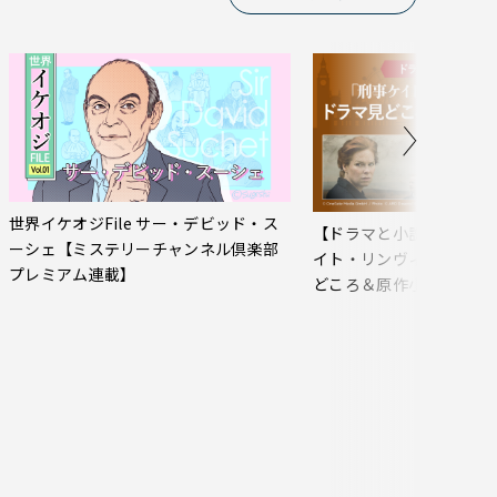
世界イケオジFile サー・デビッド・ス
【ドラマと小説で楽しむ
ーシェ【ミステリーチャンネル倶楽部
イト・リンヴィルの事件
プレミアム連載】
どころ＆原作小説おすす