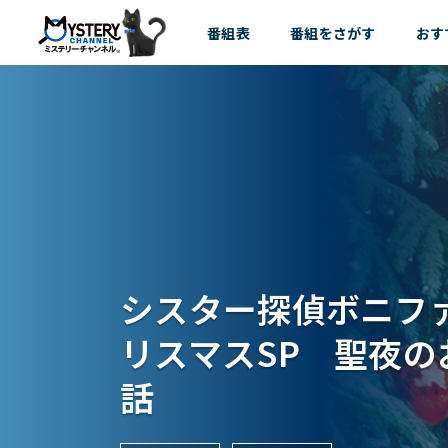
番組表
番組を
さがす
おす
シスター探偵ボニフ
リスマスSP 聖夜の
話