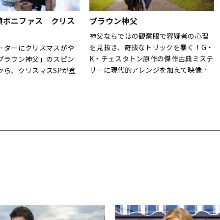
偵ボニファス クリス
ブラウン神父
神父ならではの観察眼で容疑者の心理
を見抜き、奇抜なトリックを暴く！G・
ーターにクリスマスがや
K・チェスタトン原作の傑作古典ミステ
ブラウン神父」のスピン
リーに現代的アレンジを加えて映像化
から、クリスマスSPが登
した大人気作！