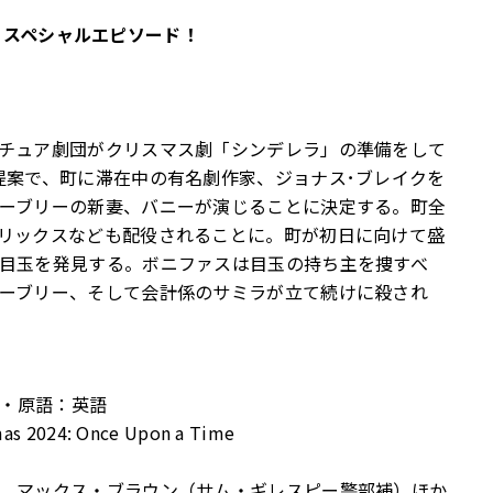
ス・スペシャルエピソード！
チュア劇団がクリスマス劇「シンデレラ」の準備をして
提案で、町に滞在中の有名劇作家、ジョナス･ブレイクを
ーブリーの新妻、バニーが演じることに決定する。町全
リックスなども配役されることに。町が初日に向けて盛
目玉を発見する。ボニファスは目玉の持ち主を捜すべ
ーブリー、そして会計係のサミラが立て続けに殺され
版・原語：英語
mas 2024: Once Upon a Time
、マックス・ブラウン（サム・ギレスピー警部補）ほか