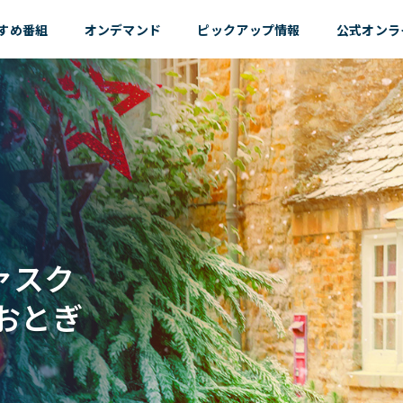
すめ
番組
オンデマンド
ピックアップ情報
公式オンラ
ァスク
おとぎ