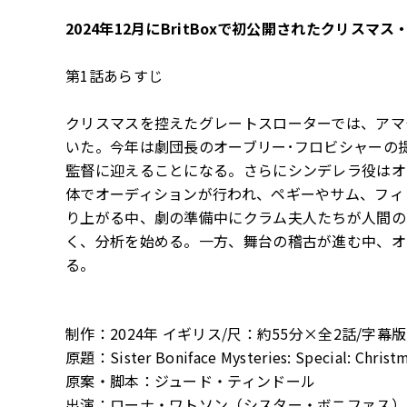
2024年12月にBritBoxで初公開されたクリスマ
第1話あらすじ
クリスマスを控えたグレートスローターでは、アマ
いた。今年は劇団長のオーブリー･フロビシャーの
監督に迎えることになる。さらにシンデレラ役はオ
体でオーディションが行われ、ペギーやサム、フィ
り上がる中、劇の準備中にクラム夫人たちが人間の
く、分析を始める。一方、舞台の稽古が進む中、オ
る。
制作：2024年 イギリス/尺：約55分×全2話/字幕
原題：Sister Boniface Mysteries: Special: Christ
原案・脚本：ジュード・ティンドール
出演：ローナ・ワトソン（シスター・ボニファス）