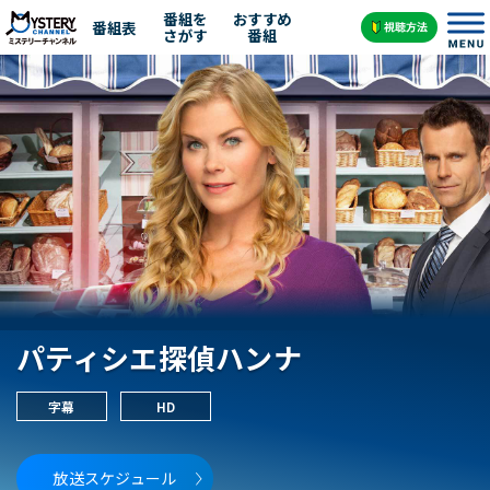
番組を
おすすめ
番組表
さがす
番組
パティシエ探偵ハンナ
字幕
HD
放送スケジュール