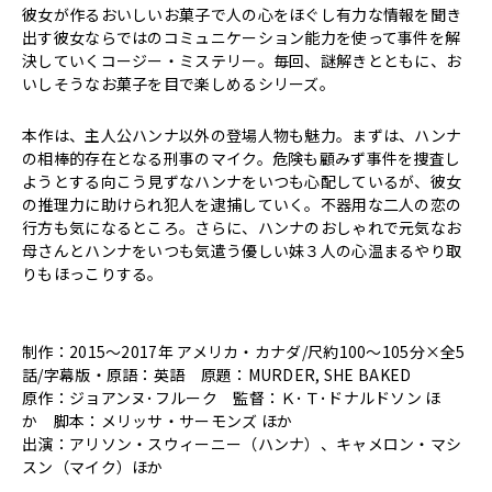
彼女が作るおいしいお菓子で人の心をほぐし有力な情報を聞き
出す彼女ならではのコミュニケーション能力を使って事件を解
決していくコージー・ミステリー。毎回、謎解きとともに、お
いしそうなお菓子を目で楽しめるシリーズ。
本作は、主人公ハンナ以外の登場人物も魅力。まずは、ハンナ
の相棒的存在となる刑事のマイク。危険も顧みず事件を捜査し
ようとする向こう見ずなハンナをいつも心配しているが、彼女
の推理力に助けられ犯人を逮捕していく。不器用な二人の恋の
行方も気になるところ。さらに、ハンナのおしゃれで元気なお
母さんとハンナをいつも気遣う優しい妹３人の心温まるやり取
りもほっこりする。
制作：2015～2017年 アメリカ・カナダ/尺約100～105分×全5
話/字幕版・原語：英語 原題：MURDER, SHE BAKED
原作：ジョアンヌ･フルーク 監督：Ｋ･Ｔ･ドナルドソン ほ
か 脚本：メリッサ・サーモンズ ほか
出演：アリソン・スウィーニー（ハンナ）、キャメロン・マシ
スン（マイク）ほか