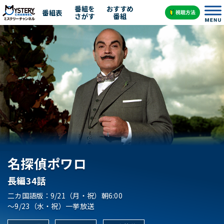
番組を
おすすめ
番組表
さがす
番組
名探偵ポワロ
長編34話
二カ国語版：9/21（月・祝）朝6:00
～9/23（水・祝）一挙放送