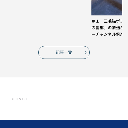
＃１ 三毛猫ポコ
の警部」の放送が
ーチャンネル倶楽
記事一覧
© ITV PLC