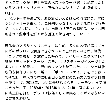
ギネスブックが「史上最高のベストセラー作家」と認定したと
いうアガサ・クリスティー原作の人気シリーズ「名探偵ポワ
ロ」。
元ベルギーの警察官で、潔癖症といえるほどの清潔好き。常に
シンメトリーを重んじ、毎日細やかな手入れをする口ひげもモ
チロン左右対称。ポワロは、自慢の「灰色の脳細胞」をフル回
転させて難事件を鮮やかな推理で解き明かしていく！
原作者のアガサ・クリスティーは生前、多くの名優が演じてき
たどのポワロにも満足できなかったと言われているが、没後
「コックを捜せ」を放送した時点で、デイリー・エクスプレス
紙が「デビッド・スーシェこそ、 クリスティーがイメージした
ポワロ」と絶賛し、世界中のファンを魅了した。スーシェは徹
底的な役作りのために常に 「ポワロ・ファイル」を持ち歩い
て研究し、尊大さの中にも茶目っ気を秘めた魅力的なポワロ像
を作り上げ、2013年、ついに最終話となる「カーテン」まで演
じきった。実に1989年～2013年まで、24年に亘るポワロ人生
に終止符を打ち、ポワロは彼無くしては語ることができないほ
ど賞賛を浴びた。