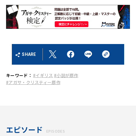
SHARE
キーワード：
#イギリス
#小説が原作
#アガサ・クリスティー原作
エピソード
EPISODES