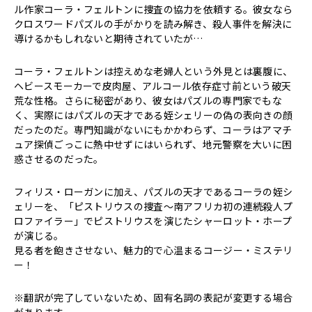
ル作家コーラ・フェルトンに捜査の協力を依頼する。彼女なら
クロスワードパズルの手がかりを読み解き、殺人事件を解決に
導けるかもしれないと期待されていたが…
コーラ・フェルトンは控えめな老婦人という外見とは裏腹に、
ヘビースモーカーで皮肉屋、アルコール依存症寸前という破天
荒な性格。さらに秘密があり、彼女はパズルの専門家でもな
く、実際にはパズルの天才である姪シェリーの偽の表向きの顔
だったのだ。専門知識がないにもかかわらず、コーラはアマチ
ュア探偵ごっこに熱中せずにはいられず、地元警察を大いに困
惑させるのだった。
フィリス・ローガンに加え、パズルの天才であるコーラの姪シ
ェリーを、「ピストリウスの捜査～南アフリカ初の連続殺人プ
ロファイラー」でピストリウスを演じたシャーロット・ホープ
が演じる。
見る者を飽きさせない、魅力的で心温まるコージー・ミステリ
ー！
※翻訳が完了していないため、固有名詞の表記が変更する場合
があります。