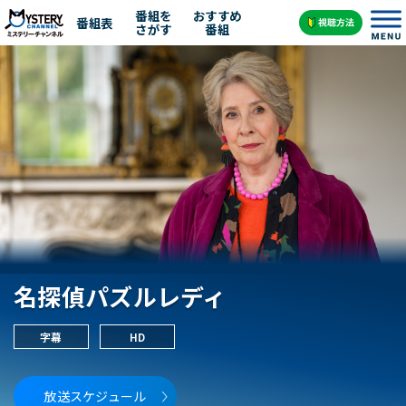
番組を
おすすめ
番組表
さがす
番組
名探偵パズルレディ
字幕
HD
放送スケジュール