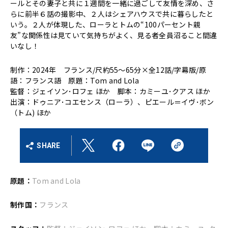
ールとその妻子と共に１週間を一緒に過ごして友情を深め、さ
らに前半６話の撮影中、２人はシェアハウスで共に暮らしたと
いう。２人が体現した、ローラとトムの“100パーセント親
友”な関係性は見ていて気持ちがよく、見る者全員沼ること間違
いなし！
制作：2024年 フランス/尺約55～65分×全12話/字幕版/原
語：フランス語 原題：Tom and Lola
監督：ジェイソン･ロフェ ほか 脚本：カミーユ･クアス ほか
出演：ドゥニア･コエセンス（ローラ）、ピエール＝イヴ･ボン
（トム) ほか
SHARE
原題：
Tom and Lola
制作国：
フランス