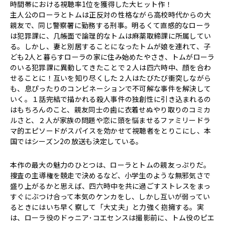
時間帯における視聴率1位を獲得した大ヒット作！
主人公のローラとトムは正反対の性格ながら高校時代からの大
親友で、同じ警察署に勤務する刑事。明るくて直感的なローラ
は犯罪課に、几帳面で論理的なトムは麻薬取締課に所属してい
る。しかし、妻と別居することになったトムが娘を連れて、子
ども2人と暮らすローラの家に住み始めたやさき、トムがローラ
のいる犯罪課に異動してきたことで２人は四六時中、顔を合わ
せることに！互いを知り尽くした２人はたびたび衝突しながら
も、息ぴったりのコンビネーションで不可解な事件を解決して
いく。１話完結で描かれる殺人事件の独創性に引き込まれるの
はもちろんのこと、親友同士の歯に衣着せぬやり取りのコミカ
ルさと、２人が家族の問題や恋に頭を悩ませるファミリードラ
マ的エピソードがスパイスを効かせて視聴者をとりこにし、本
国ではシーズン2の放送も決定している。
本作の最大の魅力のひとつは、ローラとトムの親友っぷりだ。
捜査の主導権を競走で決めるなど、小学生のような無邪気さで
盛り上がるかと思えば、四六時中を共に過ごすストレスをまっ
すぐにぶつけ合って本気のケンカをし、しかし互いが弱ってい
るときにはいち早く察して「大丈夫」と力強く抱擁する。実
は、ローラ役のドゥニア･コエセンスは撮影前に、トム役のピエ