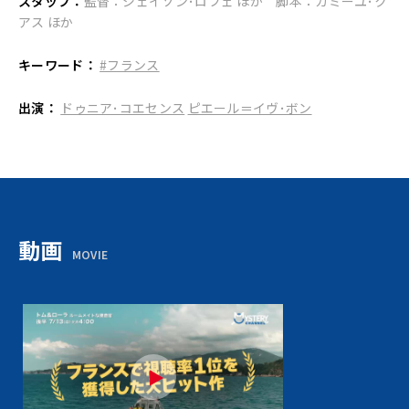
スタッフ：
監督：ジェイソン･ロフェ ほか 脚本：カミーユ･ク
アス ほか
キーワード：
#フランス
出演：
ドゥニア･コエセンス
ピエール＝イヴ･ボン
動画
MOVIE