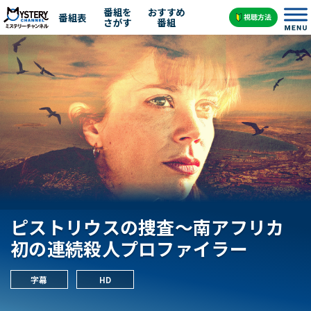
番組を
おすすめ
番組表
さがす
番組
ピストリウスの捜査～南アフリカ
初の連続殺人プロファイラー
字幕
HD