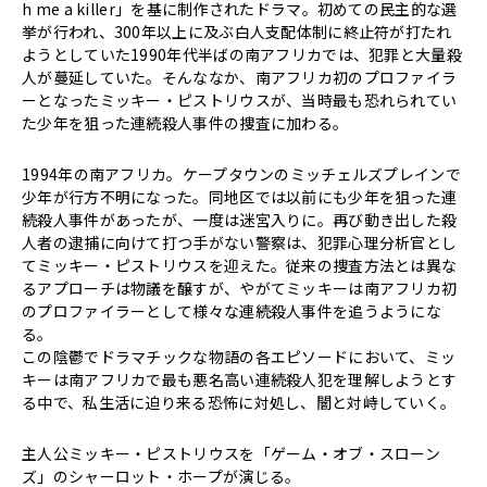
h me a killer」を基に制作されたドラマ。初めての民主的な選
挙が行われ、300年以上に及ぶ白人支配体制に終止符が打たれ
ようとしていた1990年代半ばの南アフリカでは、犯罪と大量殺
人が蔓延していた。そんななか、南アフリカ初のプロファイラ
ーとなったミッキー・ピストリウスが、当時最も恐れられてい
た少年を狙った連続殺人事件の捜査に加わる。
1994年の南アフリカ。ケープタウンのミッチェルズプレインで
少年が行方不明になった。同地区では以前にも少年を狙った連
続殺人事件があったが、一度は迷宮入りに。再び動き出した殺
人者の逮捕に向けて打つ手がない警察は、犯罪心理分析官とし
てミッキー・ピストリウスを迎えた。従来の捜査方法とは異な
るアプローチは物議を醸すが、やがてミッキーは南アフリカ初
のプロファイラーとして様々な連続殺人事件を追うようにな
る。
この陰鬱でドラマチックな物語の各エピソードにおいて、ミッ
キーは南アフリカで最も悪名高い連続殺人犯を理解しようとす
る中で、私生活に迫り来る恐怖に対処し、闇と対峙していく。
主人公ミッキー・ピストリウスを「ゲーム・オブ・スローン
ズ」のシャーロット・ホープが演じる。