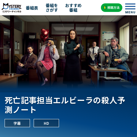
番組を
おすすめ
番組表
さがす
番組
死亡記事担当エルビーラの殺人予
測ノート
字幕
HD