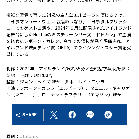
のか…。新入り事件記者エマソンとの恋の行方にも注目だ。
複雑な環境で育った24歳の主人公エルビーラを演じるのは、
「刑事マシュー・ヴェン 哀惜のうなり」「刑事ダルグリッシ
ュ」でのゲスト出演や、2024年５月に配信されたアイルランド
を舞台にしたNetflixのミステリーシリーズ「ボドキン」で主演
を務めたシボーン・カレン。今作での演技が高く評価され、ア
イルランド映画テレビ賞（IFTA）でライジング・スター賞を受
賞している。
制作：2023年 アイルランド/尺約55分×全6話/字幕版/原語：
英語 原題：Obituary
監督：ジョン・ヘイズ ほか 脚本：レイ・ロウラー
出演：シボーン・カレン（エルビーラ）、ダニエル・ギャリガ
ン（マロリー）、ローナン・ラフテリー（エマソン）ほか
SHARE
原題：
Obituary