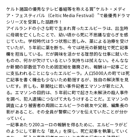
ケルト諸国の優秀なテレビ番組等を称える賞“ケルト・メディ
ア・フェスティバル（Celtic Media Festival）”で最優秀ドラマ
シリーズを受賞した話題作！
アイルランドの小さな町で生まれ育ったエルビーラは、出生時
に母親を亡くしたことで、幼い頃から死に不思議な安らぎを感
じていた。学校時代はうつ状態に苦しみ、薬による治療を受け
ていたが、５年前に薬を断ち、今では地元の新聞社で死亡記事
欄を担当している。だが興味を活かせる理想的な仕事に就いた
ものの、何かが欠けているという気持ちは拭えない。そんなな
か新聞の部数低下のため固定給を撤廃され、報酬は一記事ごと
に支払われることになったエルビーラ。人口5000人の町では死
亡記事を書く機会も少ないため動揺するが、独自の解決策を見
いだす。折しも、新聞社に若い事件記者エマソンが新たに入
る。エマソンの目的は、５年前に町で起きた未解決の殺人事件
を調べ、犯人逮捕につなげて大もうけすることだ。エマソンの
調査により被害者の周囲にエルビーラの親友や父親、編集長の
影があること、その全員が警察にウソを伝えていたことが分か
っていく。
一記事あたり200ユーロの報酬を得るために、エルビーラがど
のようにして新たな「故人」を探し、死亡記事を執筆していく