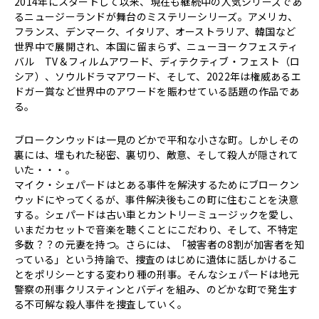
2014年にスタートして以来、現在も継続中の人気シリーズであ
るニュージーランドが舞台のミステリーシリーズ。アメリカ、
フランス、デンマーク、イタリア、オーストラリア、韓国など
世界中で展開され、本国に留まらず、ニューヨークフェスティ
バル TV＆フィルムアワード、ディテクティブ・フェスト（ロ
シア）、ソウルドラマアワード、そして、2022年は権威あるエ
ドガー賞など世界中のアワードを賑わせている話題の作品であ
る。
ブロークンウッドは一見のどかで平和な小さな町。しかしその
裏には、埋もれた秘密、裏切り、敵意、そして殺人が隠されて
いた・・・。
マイク・シェパードはとある事件を解決するためにブロークン
ウッドにやってくるが、事件解決後もこの町に住むことを決意
する。シェパードは古い車とカントリーミュージックを愛し、
いまだカセットで音楽を聴くことにこだわり、そして、不特定
多数？？の元妻を持つ。さらには、「被害者の8割が加害者を知
っている」という持論で、捜査のはじめに遺体に話しかけるこ
とをポリシーとする変わり種の刑事。そんなシェパードは地元
警察の刑事クリスティンとバディを組み、のどかな町で発生す
る不可解な殺人事件を捜査していく。