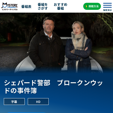
番組を
おすすめ
番組表
さがす
番組
シェパード警部 ブロークンウッ
ドの事件簿
字幕
HD