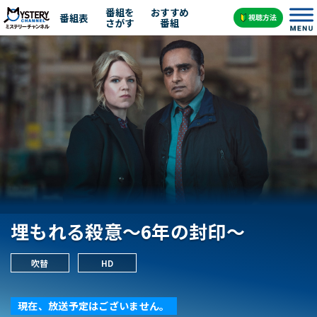
番組を
おすすめ
番組表
さがす
番組
埋もれる殺意～6年の封印～
吹替
HD
現在、放送予定はございません。