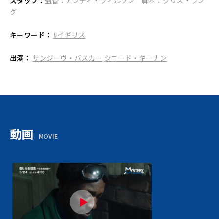
スタッフ：
監督：アンディ・ウィルソン 脚本：クリス・ラン
グ
キーワード：
#イギリス
出演：
サンジーヴ・バスカー
シニード・キーナン
動画
MOVIE