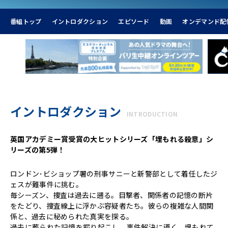
番組トップ
イントロダクション
エピソード
動画
オンデマンド配
イントロダクション
INTRODUCTION
英国アカデミー賞受賞の大ヒットシリーズ「埋もれる殺意」シ
リーズの第5弾！
ロンドン･ビショップ署の刑事サニーと新警部として着任したジ
ェスが難事件に挑む。
毎シーズン、捜査は過去に遡る。目撃者、関係者の記憶の断片
をたどり、捜査線上に浮かぶ容疑者たち。彼らの複雑な人間関
係と、過去に秘められた真実を探る。
過去に葬られた記憶を掘り起こし、事件解決に導く。埋もれて