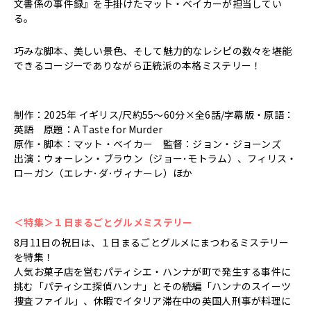
文書係の事件録』を手掛けたマット・ベイカーが担当してい
る。
巧みな脚本、美しい景色、そして魅力的なレシピの数々を堪能
できるコージーでありながら正統派の本格ミステリー！
制作：2025年 イギリス/尺約55～60分×全6話/字幕版・原語：
英語 原題：A Taste for Murder
原作・脚本：マット・ベイカー 監督：ジョン・ジョーンズ
出演：ウォーレン・ブラウン（ジョー･モトラム）、フィリス・
ローガン（エレナ･ダ･ヴィナーレ）ほか
＜特集＞１日まるごとグルメミステリー
8月11日の祝日は、１日まるごとグルメにまつわるミステリー
を特集！
人気お菓子店を営むパティシエ・ハンナが町で発生する事件に
挑む「パティシエ探偵ハンナ」とその続編「ハンナのスイーツ
捜査ファイル」、休暇でイタリア滞在中の英国人刑事が料理に