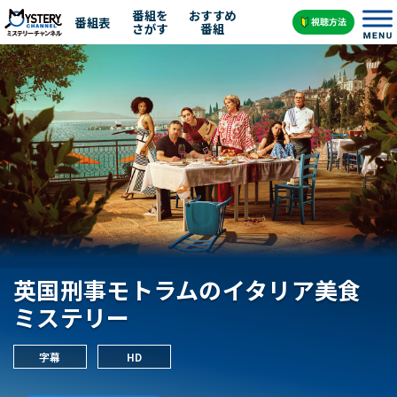
番組を
おすすめ
番組表
さがす
番組
英国刑事モトラムのイタリア美食
ミステリー
字幕
HD