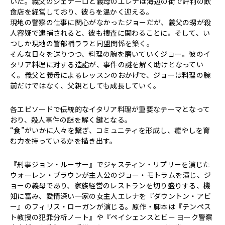
いた。義父のジェナーロと義母のエレナは海辺の街で評判の飲
食店を経営しており、彼らを温かく迎える。
現地の警察の仕事に関心がなかったジョーだが、義父の甥が殺
人容疑で逮捕されると、彼も捜査に関わることに。そして、い
つしか現地の警部補ララと同盟関係を築く。
そんな日々を送りつつ、料理の腕を磨いていくジョー。彼のイ
タリア料理に対する造詣が、事件の謎を解く助けとなってい
く。義父と義母によるレッスンのおかげで、ジョーは料理の腕
前だけではなく、父親としても成長していく。
各エピソードで伝統的なイタリア料理が重要なテーマとなって
おり、殺人事件の謎を解く鍵となる。
“食”がいかに人々を繋ぎ、コミュニティを形成し、癒やしを育
む力を持っているかを描き出す。
『刑事ジョン・ルーサー』でジャスティン・リプリーを演じた
ウォーレン・ブラウンが主人公のジョー・モトラムを演じ、ジ
ョーの義母であり、家族経営のレストランを切り盛りする、機
知に富み、愛情深い一家の女主人エレナを『ダウントン・アビ
ー』のフィリス・ローガンが演じる。原作・脚本は『テンペス
ト教授の犯罪分析ノート』や『ペイシェンスとビー ヨーク警察