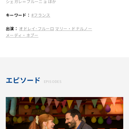
シェガレ＝ブルーニョ ほか
キーワード：
#フランス
出演：
オドレイ･フルーロ
マリー・ドナルノー
メーディ・ネブー
エピソード
EPISODES