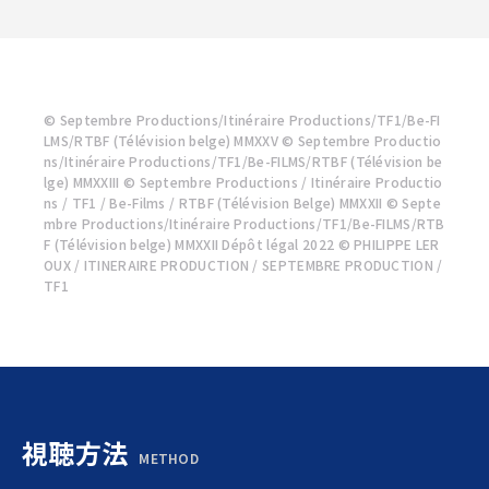
© Septembre Productions/Itinéraire Productions/TF1/Be-FI
LMS/RTBF (Télévision belge) MMXXV © Septembre Productio
ns/Itinéraire Productions/TF1/Be-FILMS/RTBF (Télévision be
lge) MMXXIII © Septembre Productions / Itinéraire Productio
ns / TF1 / Be-Films / RTBF (Télévision Belge) MMXXII © Septe
mbre Productions/Itinéraire Productions/TF1/Be-FILMS/RTB
F (Télévision belge) MMXXII Dépôt légal 2022 © PHILIPPE LER
OUX / ITINERAIRE PRODUCTION / SEPTEMBRE PRODUCTION /
TF1
視聴方法
METHOD