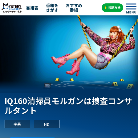
番組を
おすすめ
番組表
さがす
番組
IQ160清掃員モルガンは捜査コンサ
ルタント
字幕
HD