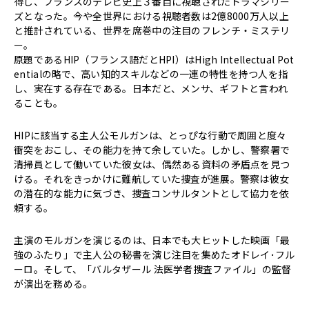
得し、フランスのテレビ史上３番目に視聴されたドラマシリー
ズとなった。今や全世界における視聴者数は2億8000万人以上
と推計されている、世界を席巻中の注目のフレンチ・ミステリ
ー。
原題であるHIP（フランス語だとHPI）はHigh Intellectual Pot
entialの略で、高い知的スキルなどの一連の特性を持つ人を指
し、実在する存在である。日本だと、メンサ、ギフトと言われ
ることも。
HIPに該当する主人公モルガンは、とっぴな行動で周囲と度々
衝突をおこし、その能力を持て余していた。しかし、警察署で
清掃員として働いていた彼女は、偶然ある資料の矛盾点を見つ
ける。それをきっかけに難航していた捜査が進展。警察は彼女
の潜在的な能力に気づき、捜査コンサルタントとして協力を依
頼する。
主演のモルガンを演じるのは、日本でも大ヒットした映画「最
強のふたり」で主人公の秘書を演じ注目を集めたオドレイ･フル
ーロ。そして、「バルタザール 法医学者捜査ファイル」の監督
が演出を務める。