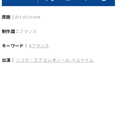
原題：
Art of crime
制作国：
フランス
キーワード：
#フランス
出演：
ニコラ・ゴブ
エレオノール･ベルナイム