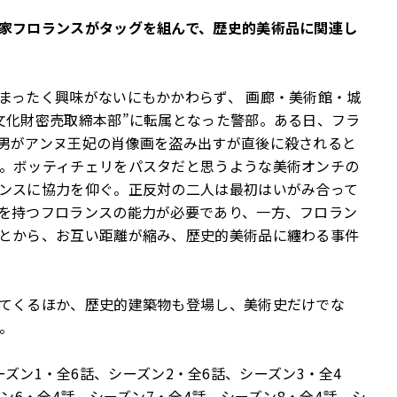
家フロランスがタッグを組んで、歴史的美術品に関連し
まったく興味がないにもかかわらず、 画廊・美術館・城
文化財密売取締本部”に転属となった警部。ある日、フラ
男がアンヌ王妃の肖像画を盗み出すが直後に殺されると
。ボッティチェリをパスタだと思うような美術オンチの
ンスに協力を仰ぐ。正反対の二人は最初はいがみ合って
を持つフロランスの能力が必要であり、一方、フロラン
とから、お互い距離が縮み、歴史的美術品に纏わる事件
てくるほか、歴史的建築物も登場し、美術史だけでな
。
×シーズン1・全6話、シーズン2・全6話、シーズン3・全4
ン6・全4話、シーズン7・全4話、シーズン8・全4話、シ