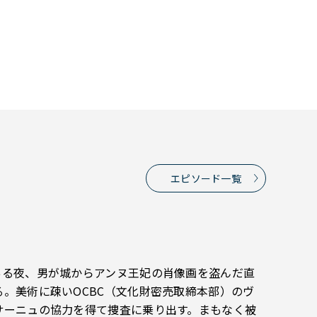
エピソード一覧
ある夜、男が城からアンヌ王妃の肖像画を盗んだ直
。美術に疎いOCBC（文化財密売取締本部）のヴ
サーニュの協力を得て捜査に乗り出す。まもなく被