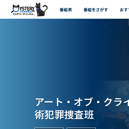
番組表
番組を
さがす
おす
アート・オブ・クライ
術犯罪捜査班