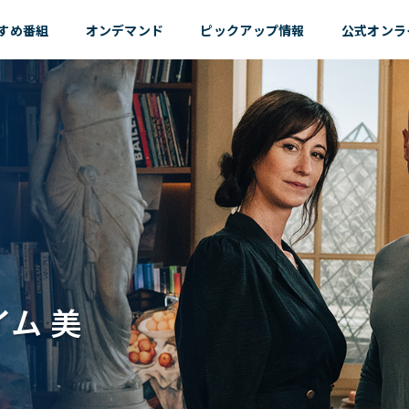
すめ
番組
オンデマンド
ピックアップ情報
公式オンラ
ム 美