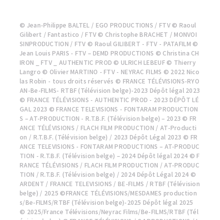
© Jean-Philippe BALTEL / EGO PRODUCTIONS / FTV © Raoul
Gilibert / Fantastico / FTV © Christophe BRACHET / MONVOI
SINPRODUCTION / FTV © Raoul GILIBERT - FTV - PATAFILM ©
Jean Louis PARIS - FTV – DEMD PRODUCTIONS © Christina CH
IRON _ FTV _ AUTHENTIC PROD © ULRICH LEBEUF © Thierry
Langro © Olivier MARTINO - FTV - NEYRAC FILMS © 2022 Nico
las Robin - tous droits réservés © FRANCE TÉLÉVISIONS-RYO
AN-Be-FILMS- RTBF (Télévision belge)-2023 Dépôt légal 2023
© FRANCE TÉLÉVISIONS - AUTHENTIC PROD - 2023 DÉPÔT LÉ
GAL 2023 © FRANCE TELEVISIONS - FONTARAM PRODUCTION
S – AT-PRODUCTION - R.T.B.F. (Télévision belge) – 2023 © FR
ANCE TÉLÉVISIONS / FLACH FILM PRODUCTION / AT-Producti
on / R.T.B.F. (Télévision belge) / 2023 Dépôt Légal 2023 © FR
ANCE TELEVISIONS - FONTARAM PRODUCTIONS – AT-PRODUC
TION - R.T.B.F. (Télévision belge) – 2024 Dépôt légal 2024 © F
RANCE TÉLÉVISIONS / FLACH FILM PRODUCTION / AT-PRODUC
TION / R.T.B.F. (Télévision belge) / 2024 Dépôt Légal 2024 ©
ARDENT / FRANCE TELEVISIONS / BE-FILMS / RTBF (Télévision
belge) / 2025 ©FRANCE TÉLÉVISIONS/MESDAMES production
s/Be-FILMS/RTBF (Télévision belge)-2025 Dépôt légal 2025
© 2025/France Télévisions/Neyrac Films/Be-FILMS/RTBF (Tél