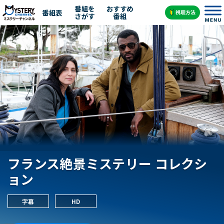
番組を
おすすめ
番組表
さがす
番組
フランス絶景ミステリー コレクシ
ョン
字幕
HD