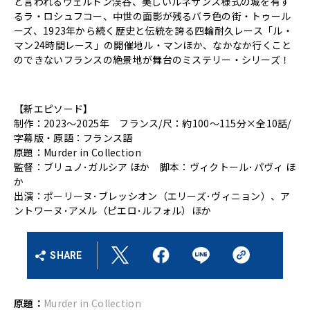
と言われるヴェルドン渓谷、美しいルネサンス様式の城を有す
るラ・ロシュフコー、中世の面影が残るバラ色の街・トゥール
ーズ、1923年から続く歴史と伝統を誇る四輪耐久レース「ル・
マン24時間レース」の開催地ル・マンほか、なかなか行くこと
のできないフランスの絶景地が舞台のミステリー・シリーズ！
【新エピソード】
制作：2023～2025年 フランス/尺：約100～115分×全10話/
字幕版・原語：フランス語
原題：Murder in Collection
監督：ブリュノ･ガルシア ほか 脚本：ヴィクトール･パヴィ ほ
か
出演：ポーリーヌ･ブレッシオン（エリーズ･ヴィニョン）、ア
ントワーヌ･アメル（ピエロ･ルフォル）ほか
SHARE
原題：
Murder in Collection