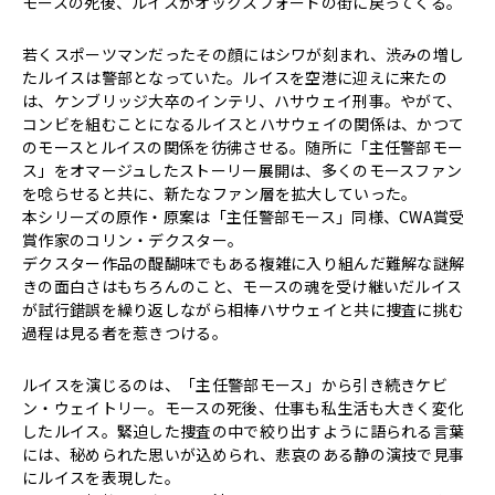
モースの死後、ルイスがオックスフォードの街に戻ってくる。
若くスポーツマンだったその顔にはシワが刻まれ、渋みの増し
たルイスは警部となっていた。ルイスを空港に迎えに来たの
は、ケンブリッジ大卒のインテリ、ハサウェイ刑事。やがて、
コンビを組むことになるルイスとハサウェイの関係は、かつて
のモースとルイスの関係を彷彿させる。随所に「主任警部モー
ス」をオマージュしたストーリー展開は、多くのモースファン
を唸らせると共に、新たなファン層を拡大していった。
本シリーズの原作・原案は「主任警部モース」同様、CWA賞受
賞作家のコリン・デクスター。
デクスター作品の醍醐味でもある複雑に入り組んだ難解な謎解
きの面白さはもちろんのこと、モースの魂を受け継いだルイス
が試行錯誤を繰り返しながら相棒ハサウェイと共に捜査に挑む
過程は見る者を惹きつける。
ルイスを演じるのは、「主任警部モース」から引き続きケビ
ン・ウェイトリー。モースの死後、仕事も私生活も大きく変化
したルイス。緊迫した捜査の中で絞り出すように語られる言葉
には、秘められた思いが込められ、悲哀のある静の演技で見事
にルイスを表現した。