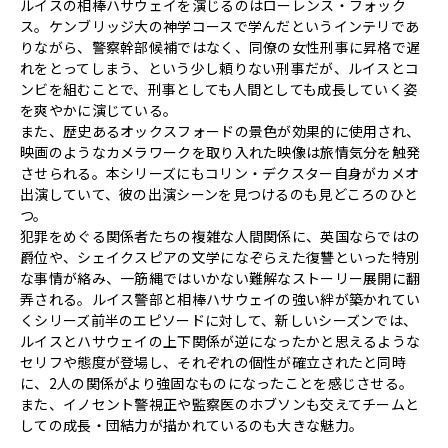
ルイスの相棒ハサウェイを演じるのはローレンス・フォック
ス。ケンブリッジ大の神学コースで学んだというインテリであ
りながら、警察幹部候補ではなく、同僚の女性刑事に昇格で遅
れをとってしまう、という少し頼りない刑事だが、ルイスとコ
ンビを組むことで、刑事としても人間としても成長していく姿
を爽やかに演じている。
また、歴史あるオックスフォードの景色が効果的に使用され、
映画のようなカメラワークを取り入れた映像は旅情気分を触発
させられる。本シリーズにもコリン・デクスター自身がカメオ
出演していて、彼の出演シーンを見つけるのも見どころのひと
つ。
犯罪をめぐる関係者たちの複雑な人間関係に、英国ならではの
爵位や、シェイクスピアの文学になぞらえた復讐といった特別
な事情が絡み、一筋縄ではいかない難解なストーリー展開に翻
弄される。ルイス警部と相棒ハサウェイの強い絆が築かれてい
くシリーズ前半のエピソードに対して、新しいシーズンでは、
ルイスとハサウェイの上下関係が逆になったかと思えるような
セリフや態度が登場し、それぞれの個性が確立されたと同時
に、2人の関係がより強固なものになったことを感じさせる。
また、イノセント警視正や監察医のホブソンも交えてチームと
しての成長・団結力が描かれているのも大きな魅力。