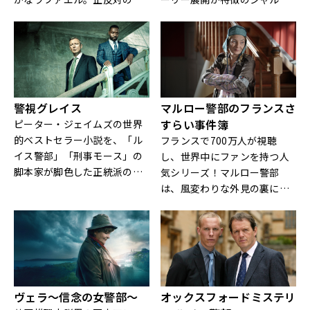
人がお互いの足りない部分を
ッテ・リンク原作の〈ケイ
補い合い協力し合うことで事
ト・リンヴィル〉シリーズの
件を解決していくフランス発
映像化で、ドイツARDが運営
ミステリー！
する公共放送局で2021～2025
年に放送された作品。
警視グレイス
マルロー警部のフランスさ
すらい事件簿
ピーター・ジェイムズの世界
的ベストセラー小説を、「ル
フランスで700万人が視聴
イス警部」「刑事モース」の
し、世界中にファンを持つ人
脚本家が脚色した正統派の英
気シリーズ！マルロー警部
国ミステリー！
は、風変わりな外見の裏に、
研ぎ澄まされた鋭い勘を秘
め、容疑者を監視し、追跡
し、待ち伏せる。お決まりの
ファッション、ダークなユー
モア、予測不可能な行
動・・・“女性版刑事コロン
ヴェラ～信念の女警部～
オックスフォードミステリ
ボ”ともいわれるマルロー警部