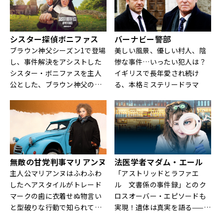
説が原作で、フランスを舞台
に、ドイツ語を話すキャスト
によってドイツ人のために作
シスター探偵ボニファス
バーナビー警部
られた異色のドラマである。
ブラウン神父シーズン1で登場
美しい風景、優しい村人、陰
本作はドイツで2014年からス
し、事件解決をアシストした
惨な事件…いったい犯人は？
タートし、2024年に放送され
シスター・ボニファスを主人
イギリスで長年愛され続け
たエピソードでは約600万人
公とした、ブラウン神父のス
る、本格ミステリードラマ
以上の視聴者数を獲得。シリ
ピンオフシリーズ！
ーズが進むごとに人気が高ま
り、2025年には最新作も決定
したドイツの国民的人気シリ
ーズでもある。その後、フラ
ンスでも放送され、驚異的視
聴者数を獲得した、独仏の両
無敵の甘党判事マリアンヌ
法医学者マダム・エール
国で人気を博す驚くべき作品
主人公マリアンヌはふわふわ
「アストリッドとラファエ
だ。
したヘアスタイルがトレード
ル 文書係の事件録」とのク
マークの歯に衣着せぬ物言い
ロスオーバー・エピソードも
と型破りな行動で知られてい
実現！遺体は真実を語る——
る、南仏の町トゥーロンの無
自由奔放で正義感の強い法医