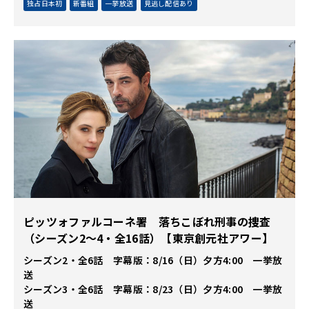
独占日本初
新番組
一挙放送
見逃し配信あり
ピッツォファルコーネ署 落ちこぼれ刑事の捜査
（シーズン2～4・全16話）【東京創元社アワー】
シーズン2・全6話 字幕版：8/16（日）夕方4:00 一挙放
送
シーズン3・全6話 字幕版：8/23（日）夕方4:00 一挙放
送