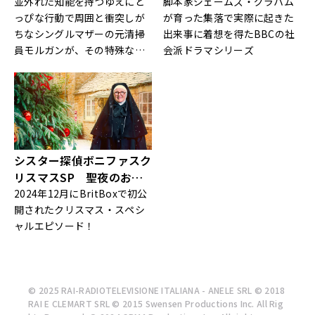
並外れた知能を持つゆえにと
脚本家ジェームズ・グラハム
っぴな行動で周囲と衝突しが
が育った集落で実際に起きた
ちなシングルマザーの元清掃
出来事に着想を得たBBCの社
員モルガンが、その特殊な才
会派ドラマシリーズ
能を見出され、捜査コンサル
タントとして警察で活躍！
シスター探偵ボニファスク
リスマスSP 聖夜のおと
ぎ話
2024年12月にBritBoxで初公
開されたクリスマス・スペシ
ャルエピソード！
© 2025 RAI-RADIOTELEVISIONE ITALIANA - ANELE SRL © 2018
RAI E CLEMART SRL © 2015 Swensen Productions Inc. All Rig