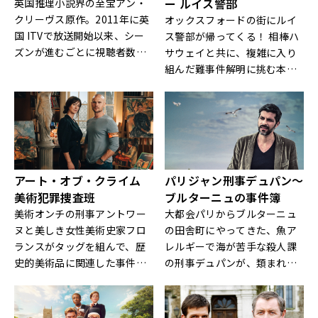
ー ルイス警部
英国推理小説界の至宝アン・
が活躍！
クリーヴス原作。2011年に英
オックスフォードの街にルイ
国 ITVで放送開始以来、シー
ス警部が帰ってくる！ 相棒ハ
ズンが進むごとに視聴者数を
サウェイと共に、複雑に入り
増やし、現在では、ITVを代表
組んだ難事件解明に挑む本格
する看板ミステリーシリー
ミステリー！
ズ。イングランド北東部を舞
台に、仕事中毒で部下に対し
て厳しい一面を持つ、言わば
鬼上司的な刑事ヴェラが、人
間の心の機微を深く読み取り
アート・オブ・クライム
パリジャン刑事デュパン～
ながら事件を解決に導く！
美術犯罪捜査班
ブルターニュの事件簿
美術オンチの刑事アントワー
大都会パリからブルターニュ
ヌと美しき女性美術史家フロ
の田舎町にやってきた、魚ア
ランスがタッグを組んで、歴
レルギーで海が苦手な殺人課
史的美術品に関連した事件を
の刑事デュパンが、類まれな
解決していく、フランス発ミ
る捜査スキルで難事件を解
ステリー！
決！ブルターニュに魅せられ
たドイツ人作家による人気小