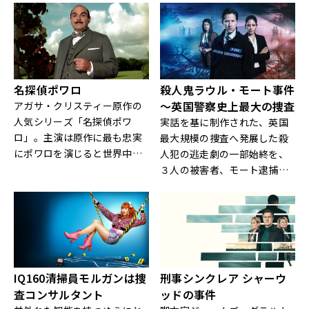
敵の予審判事。甘いものが大
学者マダム・エールが、遺体
好きで心を許す相棒がフェレ
から見つけた事実を手掛かり
ット、困っている人を見ると
に型破りな独自の“捜査”で事
放っておけない人情派！
件の謎に迫る！フランスの名
優ジェラール・ドパルデュー
名探偵ポワロ
殺人鬼ラウル・モート事件
の娘、ジュリー・ドパルデュ
～英国警察史上最大の捜査
アガサ・クリスティー原作の
ー主演の本格法医学ミステリ
人気シリーズ「名探偵ポワ
実話を基に制作された、英国
ー！
ロ」。主演は原作に最も忠実
最大規模の捜査へ発展した殺
にポワロを演じると世界中で
人犯の逃走劇の一部始終を、
絶賛されるデビッド・スーシ
３人の被害者、モート逮捕の
ェ。
ために銃撃戦に身を投じた警
察官、事件の報道を行った地
元ジャーナリストの視点から
描いた話題作！
IQ160清掃員モルガンは捜
刑事シンクレア シャーウ
査コンサルタント
ッドの事件