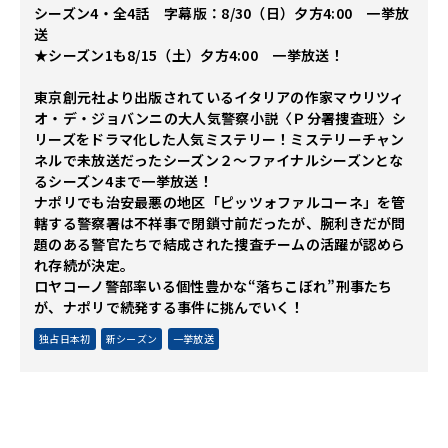
シーズン4・全4話 字幕版：8/30（日）夕方4:00 一挙放
送
★シーズン1も8/15（土）夕方4:00 一挙放送！
東京創元社より出版されているイタリアの作家マウリツィ
オ・デ・ジョバンニの大人気警察小説〈Ｐ分署捜査班〉シ
リーズをドラマ化した人気ミステリー！ミステリーチャン
ネルで未放送だったシーズン２～ファイナルシーズンとな
るシーズン4まで一挙放送！
ナポリでも治安最悪の地区「ピッツォファルコーネ」を管
轄する警察署は不祥事で閉鎖寸前だったが、腕利きだが問
題のある警官たちで結成された捜査チームの活躍が認めら
れ存続が決定。
ロヤコーノ警部率いる個性豊かな“落ちこぼれ”刑事たち
が、ナポリで続発する事件に挑んでいく！
独占日本初
新シーズン
一挙放送