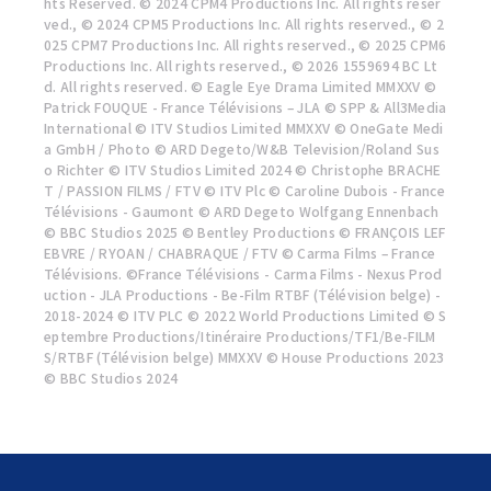
hts Reserved. © 2024 CPM4 Productions Inc. All rights reser
ved., © 2024 CPM5 Productions Inc. All rights reserved., © 2
025 CPM7 Productions Inc. All rights reserved., © 2025 CPM6
Productions Inc. All rights reserved., © 2026 1559694 BC Lt
d. All rights reserved. © Eagle Eye Drama Limited MMXXV ©
Patrick FOUQUE - France Télévisions – JLA © SPP & All3Media
International © ITV Studios Limited MMXXV © OneGate Medi
a GmbH / Photo © ARD Degeto/W&B Television/Roland Sus
o Richter © ITV Studios Limited 2024 © Christophe BRACHE
T / PASSION FILMS / FTV © ITV Plc © Caroline Dubois - France
Télévisions - Gaumont © ARD Degeto Wolfgang Ennenbach
© BBC Studios 2025 © Bentley Productions © FRANÇOIS LEF
EBVRE / RYOAN / CHABRAQUE / FTV © Carma Films – France
Télévisions. ©France Télévisions - Carma Films - Nexus Prod
uction - JLA Productions - Be-Film RTBF (Télévision belge) -
2018-2024 © ITV PLC © 2022 World Productions Limited © S
eptembre Productions/Itinéraire Productions/TF1/Be-FILM
S/RTBF (Télévision belge) MMXXV © House Productions 2023
© BBC Studios 2024