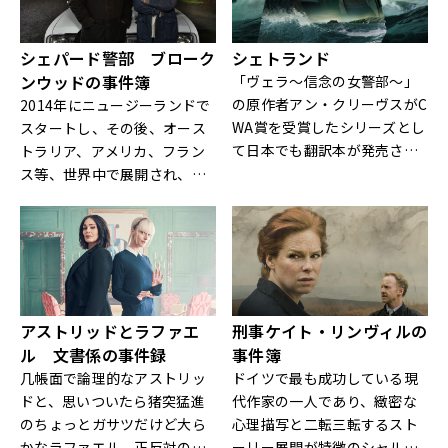
シェパード警部 ブローク
シェトランド
ンウッドの事件簿
「ヴェラ～信念の女警部～」
の原作者アン・クリーヴスがC
2014年にニュージーランドで
WA賞を受賞したシリーズとし
スタートし、その後、オース
て日本でも翻訳本が発売され
トラリア、アメリカ、フラン
ている大人気シリーズのドラ
ス等、世界中で展開され、エ
マ化！
ドガー賞TVエピソード部門ほ
か、各国のアワードを賑わせ
ている、“ニュージーランドの
バーナビー警部”とも称される
話題のミステリー！
アストリッドとラファエ
刑事ケイト・リンヴィルの
ル 文書係の事件録
事件簿
几帳面で論理的なアストリッ
ドイツで最も成功している現
ドと、思いついたら猪突猛進
代作家の一人であり、緻密な
のちょっとガサツだけど大ら
心理描写と二転三転するスト
かなラファエル。正反対の二
ーリー展開が特徴のシャルロ